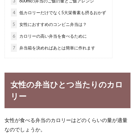
3
600mlの弁当のご飯の量とご飯アレンジ
夜ご飯を食べない方が健康になれ
4
低カロリーだけでなく5大栄養素も摂るおかず
る？ダイエット中の人は必見
5
女性におすすめのコンビニ弁当は？
夜ご飯を食べないほうが健康に良いのか、ま
6
カロリーの高い弁当を食べるために
た、そのほうが痩せるのか。こんなお話を、み
7
弁当箱を決めればあとは簡単に作れます
なさんは聞いた...
高校生にも人気のダイエット！成功
女性の弁当ひとつ当たりのカロ
談をご紹介します！
リー
今巷には、色々なダイエット方法が溢れていま
す。情報化社会で、その種類は本当に膨大で
す。ど...
女性が食べる弁当のカロリーはどのくらいの量が適量
なのでしょうか。