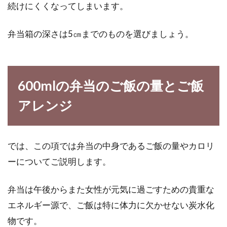
続けにくくなってしまいます。
ダイエットの大敵！結局、炭水化物
と脂質はどっちが太るの？
弁当箱の深さは5㎝までのものを選びましょう。
ダイエットを決意して、最初に気にするのはや
はり摂取カロリーではないでしょうか。食事量
を減らして...
600mlの弁当のご飯の量とご飯
アレンジ
1日の摂取カロリーの目安と600kcal
を消費するための身体活動
では、この項では弁当の中身であるご飯の量やカロリ
ーについてご説明します。
1日に人間が必要とするカロリーは、年齢や性
別、身体活動強度によっても違いがあります。
弁当は午後からまた女性が元気に過ごすための貴重な
生きるた...
エネルギー源で、ご飯は特に体力に欠かせない炭水化
物です。