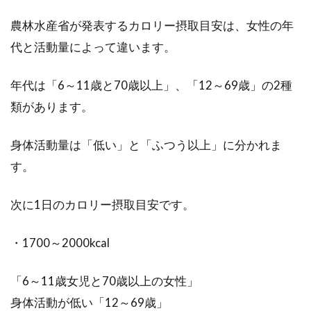
カロリー消費をして食べ物の摂取カ
農林水産省が発表するカロリー摂取目安は、女性の年
ロリーを少なくできる？
代と活動量によって違います。
ラーメン、寿司、焼き肉など、カロリーの高い
年代は「6～11歳と70歳以上」、「12～69歳」の2種
食事をした後にはいつも後悔が残りませんか？
類があります。
カロリー...
身体活動量は「低い」と「ふつう以上」に分かれま
す。
焼きそばのカロリーは高い？カロリ
ーを抑える方法は？
次に1日のカロリー摂取目安です。
焼きそばは全国に広がり、今やソウルフードで
・1700～2000kcal
す。鉄板で焼かれたソースのいい香りが食欲を
誘います。...
「6～11歳女児と70歳以上の女性」
身体活動が低い「12～69歳」