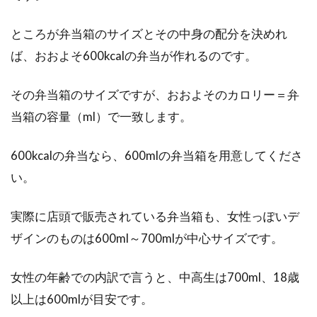
食生活改善はダイエットの成功させ
ところが弁当箱のサイズとその中身の配分を決めれ
るための重要なポイント！
ば、おおよそ600kcalの弁当が作れるのです。
ダイエットをしようと試みたとき、みなさんは
何からはじめますか？ここでは、食生活改善に
その弁当箱のサイズですが、おおよそのカロリー＝弁
よる、様々...
当箱の容量（ml）で一致します。
600kcalの弁当なら、600mlの弁当箱を用意してくださ
カロリーが高い食べ物はおいしいか
い。
ら工夫して取り入れよう
実際に店頭で販売されている弁当箱も、女性っぽいデ
ダイエットしていてもしていなくても、昨今気
ザインのものは600ml～700mlが中心サイズです。
になるのは、食べ物のカロリーです。食べ物の
栄養表示...
女性の年齢での内訳で言うと、中高生は700ml、18歳
以上は600mlが目安です。