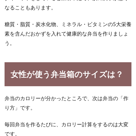
なることもあります。
炭酸水でダイエット！？お酒の代わ
りで健康的に
糖質・脂質・炭水化物、ミネラル・ビタミンの5大栄養
近年、炭酸水の市場が広がってきているような
素を含んだおかずを入れて健康的な弁当を作りましょ
感覚があります。今回は、炭酸水を飲むことで
う。
のメリット...
女性が使う弁当箱のサイズは？
ダイエットではカロリー不足が原因
の慢性的な疲れに注意！
弁当のカロリーが分かったところで、次は弁当の「作
ダイエットというと、カロリー計算をして摂取
り方」です。
カロリーを控えるのが基本だと思われていま
す。しかし...
毎回弁当を作るたびに、カロリー計算をするのは大変
です。