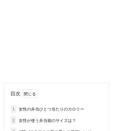
豚肉のバラをカロリーオフしてレシ
ピのレパートリーをUP！
豚肉の脂を活かして作る料理はおいしいです
ね。しかし、その脂こそが豚肉のカロリーが高
い原因...
米ぬかで健康的ダイエット。米ぬか
ケーキを食べて痩せよう！
目次
女性にとってとてもメリットをもつ米ぬか。そ
の中でも米ぬかケーキダイエットはかなりテレ
1
女性の弁当ひとつ当たりのカロリー
ビの影響もあ...
2
女性が使う弁当箱のサイズは？