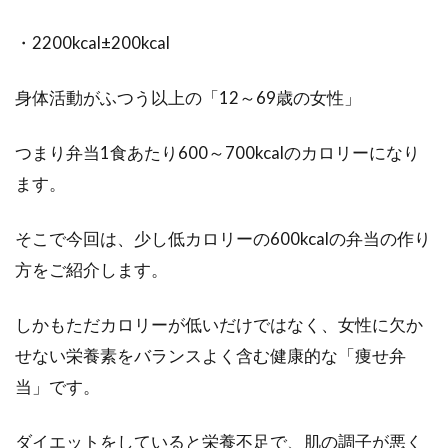
カロリーオフの強い味方！豆乳ダイ
・2200kcal±200kcal
エットで効果的に痩せる！
身体活動がふつう以上の「12～69歳の女性」
気軽に、健康的にダイエットをしたいなら、豆
乳を飲むことをおすすめいたします。味がちょ
つまり弁当1食あたり600～700kcalのカロリーになり
っとニガ...
ます。
そこで今回は、少し低カロリーの600kcalの弁当の作り
ウォーキング時間による消費カロリ
方をご紹介します。
ーとダイエット効果は？
しかもただカロリーが低いだけではなく、女性に欠か
健康法やダイエットとしても人気のウォーキン
せない栄養素をバランスよく含む健康的な「痩せ弁
グ。老若男女問わず、誰でも簡単に始められる
ことが魅...
当」です。
ダイエットをしていると栄養不足で、肌の調子が悪く