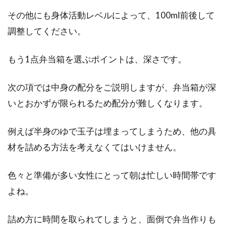
カロリーは低い？高い？ナッツダイ
その他にも身体活動レベルによって、100ml前後して
エットの全貌明らかに！
調整してください。
ダイエットとしてナッツが使われることがあり
もう1点弁当箱を選ぶポイントは、深さです。
ます。いわゆるナッツダイエットと呼ばれるも
のですね...
次の項では中身の配分をご説明しますが、弁当箱が深
いとおかずが限られるため配分が難しくなります。
カロリーを制限して一食も控えめ
例えば半身のゆで玉子は埋まってしまうため、他の具
に！ダイエットの極意を伝授
材を詰める方法を考えなくてはいけません。
痩せたいかたにとって、カロリーといえば天敵
色々と準備が多い女性にとって朝は忙しい時間帯です
のような存在です。一日に一食しか摂らなかっ
よね。
たり、一...
詰め方に時間を取られてしまうと、面倒で弁当作りも