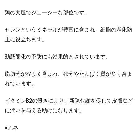
ーサーで違いがあるの！？
鶏の太腿でジューシーな部位です。
健康のために、朝、ジュースやスムージーを飲
セレンというミネラルが豊富に含まれ、細胞の老化防
んでいる方は多いのではないでしょうか？皆さ
んジ...
止に役立ちます。
動脈硬化の予防にも効果的とされています。
電子レンジでプリンが5分で作れ
脂肪分が程よく含まれ、鉄分やたんぱく質が多く含ま
る！そのレシピをご紹介！
れています。
最近よく聞く、電子レンジを利用した「時短」
ビタミンB2の働きにより、新陳代謝を促して皮膚など
レシピ。料理の下ごしらえや野菜を蒸すのが定
番ですが、...
に潤いを与える助けになります。
●ムネ
オーガニック野菜は安い？高い？ど