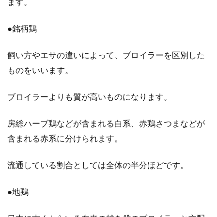
ます。
心で安全な卵の選び方とは
●銘柄鶏
卵は、昔から栄養価が高いとされている食材で
すよね。黄身のほうが栄養がありそうなイメー
飼い方やエサの違いによって、ブロイラーを区別した
ジですが...
ものをいいます。
ブロイラーよりも質が高いものになります。
チョコレートと和菓子、カロリーと
栄養を知る！
房総ハーブ鶏などが含まれる白系、赤鶏さつまなどが
含まれる赤系に分けられます。
「お菓子」と言われるものは、「美味しい」
「疲れが取れる」「カロリーが高い」「脂質が
流通している割合としては全体の半分ほどです。
多い」という一...
●地鶏
身体の芯から温まるもつ鍋味噌スー