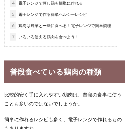
4
電子レンジで蒸し鶏も簡単に作れる！
家製ヨーグルトとラッシー
5
電子レンジで作る簡単ヘルシーレシピ！
ヨーグルトと牛乳の組み合わせ。聞くだけで腸
6
鶏肉は野菜と一緒に食べる！電子レンジで簡単調理
に良さそうなイメージですよね。毎日それぞれ
7
いろいろ使える鶏肉を食べよう！
を食べた...
優れた栄養がいっぱい！チーズはカ
普段食べている鶏肉の種類
ロリーが高いけど太らない
チーズはカロリーが高いから太ると思っていま
比較的安く手に入れやすい鶏肉は、普段の食事に使う
せんか。特にダイエットをにしている女性の中
には、大...
ことも多いのではないでしょうか。
簡単に作れるレシピも多く、電子レンジで作れるもの
もありますね。
ポップコーンを電子レンジで作れ