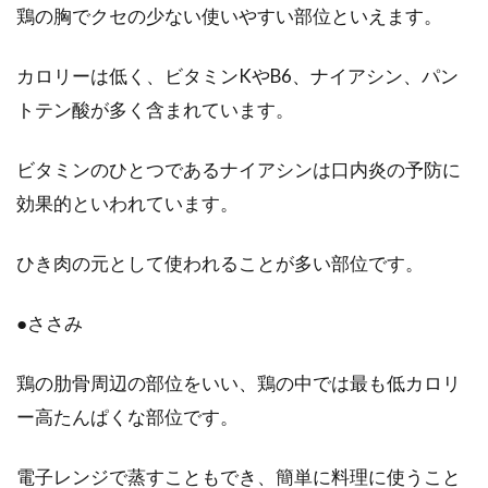
鶏の胸でクセの少ない使いやすい部位といえます。
っち？
カロリーは低く、ビタミンKやB6、ナイアシン、パン
最近、オーガニックという言葉を目にする機会
が増えたと思いませんか？普通の大型スーパー
トテン酸が多く含まれています。
でも数年...
ビタミンのひとつであるナイアシンは口内炎の予防に
効果的といわれています。
にんじんのみじん切りが簡単にでき
ひき肉の元として使われることが多い部位です。
る器具は？レシピも紹介！
にんじんのみじん切りが苦手な方は意外と多い
●ささみ
気がします。レシピを見ていて「にんじんのみ
じん切り...
鶏の肋骨周辺の部位をいい、鶏の中では最も低カロリ
ー高たんぱくな部位です。
肉の味噌漬けや魚の西京漬けの作り
電子レンジで蒸すこともでき、簡単に料理に使うこと