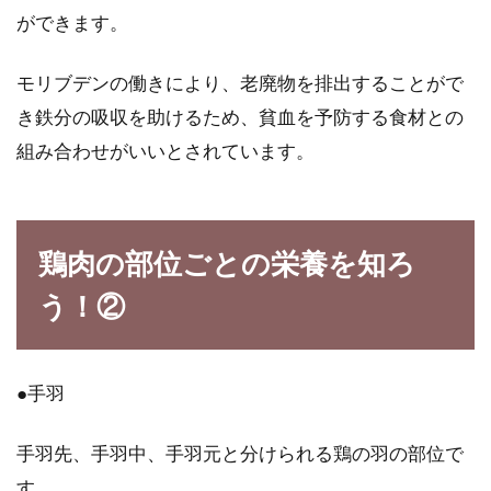
方！冷凍保存もできて便利
ができます。
たくさんの魚や肉が手に入ったり、使いきれず
モリブデンの働きにより、老廃物を排出することがで
に余ってしまったら、味噌漬けにしてみません
き鉄分の吸収を助けるため、貧血を予防する食材との
か？保存...
組み合わせがいいとされています。
鶏肉の部位ごとの栄養を知ろ
う！②
●手羽
手羽先、手羽中、手羽元と分けられる鶏の羽の部位で
す。