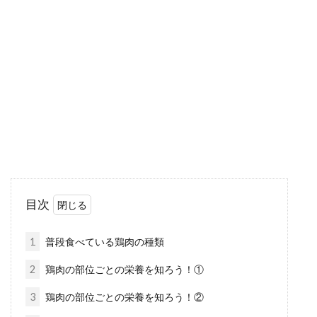
柏餅ってどんなお菓子？味噌餡を使
ったおすすめレシピ！
端午の節句によく食べる柏餅ですが、どの餡が
好きですか？柏餅の餡はこし餡・つぶ餡を食べ
る人が多...
酒粕と牛筋でカレーは栄養満点！？
酒粕と牛筋の効果とは？
目次
酒粕と牛筋のカレーは、美肌カレーとしてご存
知の方もいらっしゃるのではないでしょうか。
1
普段食べている鶏肉の種類
酒粕と牛...
2
鶏肉の部位ごとの栄養を知ろう！①
3
鶏肉の部位ごとの栄養を知ろう！②
ヨーグルトと牛乳を混ぜるだけ！自