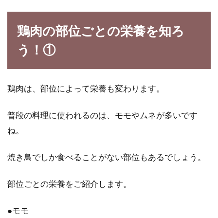
にならなくなるイイ話
鶏肉の部位ごとの栄養を知ろ
スナック菓子と言えば、ポテトチップスやかっ
う！①
ぱえびせんなど、食べだしたら止まらない物が
多いですね。...
鶏肉は、部位によって栄養も変わります。
ビタミンb群の効能！女性必見ビタ
普段の料理に使われるのは、モモやムネが多いです
ミンb2・b6を含む食べ物！
ね。
ビタミンb群は、私たち人間の体に必要不可欠
焼き鳥でしか食べることがない部位もあるでしょう。
な栄養素です。そのためビタミンb群は毎日、
食事で摂取す...
部位ごとの栄養をご紹介します。
●モモ
朝のジュース作りはミキサーとジュ