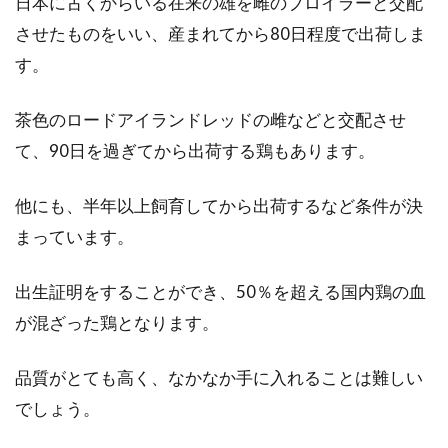
日本に古くからいる在来の雄を雌のブロイラーと交配
プの美味しいレシピを紹介
させたものをいい、産まれてから80日程度で出荷しま
す。
寒い日が続くと身体の芯から温まるものが食べ
たくなります。当然増えるのは、鍋料理です。
茶色のロードアイランドレッドの雌などと交配させ
その...
て、90日を過ぎてから出荷する鶏もあります。
他にも、半年以上飼育してから出荷するなど条件が決
トマトに砂糖＋醤油でサラダやおか
まっています。
ずにもなるレシピを紹介
出生証明をすることができ、50％を超える国内鶏の血
みなさんは、トマトは好きですか？そのままで
が混ざった鶏となります。
は苦手だけど、ジュースやケチャップなどに加
工してあ...
品質がとても高く、なかなか手に入れることは難しい
でしょう。
じゃがりこチーズ味のカロリーが気