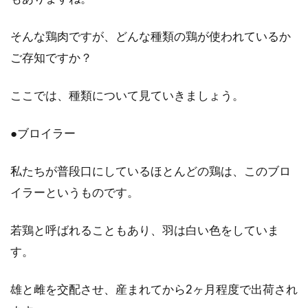
る！塩味以外にこんなものも
そんな鶏肉ですが、どんな種類の鶏が使われているか
ポップコーンといえば映画館ですね。映画を観
ご存知ですか？
ながら片手にポップコーン、片手にコーラ…定
番スタイ...
ここでは、種類について見ていきましょう。
●ブロイラー
パンやパンケーキを作ってみよう！
私たちが普段口にしているほとんどの鶏は、このブロ
材料の卵と牛乳の栄養は？
イラーというものです。
色々な種類のパンや、パンケーキをご家庭で焼
く方は、沢山いらっしゃいますよね。材料を入
若鶏と呼ばれることもあり、羽は白い色をしていま
れてスイ...
す。
雄と雌を交配させ、産まれてから2ヶ月程度で出荷され
卵の栄養は黄身と白身で違うの？安