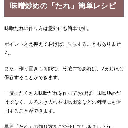
味噌炒めの「たれ」簡単レシピ
パスタを電子レンジで！ペペロンチ
ーノもたらこスパも！
味噌だれの作り方は意外にも簡単です。
最近電子レンジで手軽にできる調理が流行って
ポイントさえ押えておけば、失敗することもありませ
いますよね。洗い物も少なく、火も使わないの
で子ども...
ん。
また、作り置きも可能で、冷蔵庫であれば、2ヵ月ほど
保存することができます。
アボカドは野菜と果物どっち？アボ
カドの栄養効果はすごい！
一度にたくさん味噌だれを作っておけば、味噌炒めだ
けでなく、ふろふき大根や味噌田楽などの料理にも活
野菜や果物で見分けがつかないものって、あり
ますよね！中でも「アボカド」は野菜と果物ど
用することができます。
ちら...
早速「たれ」の作り方をご紹介していきましょう。