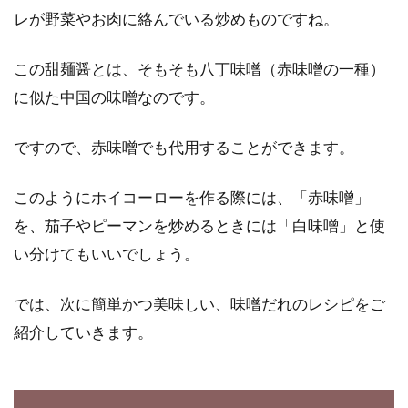
レが野菜やお肉に絡んでいる炒めものですね。
牛乳や生クリームで作るお菓子のレ
この甜麺醤とは、そもそも八丁味噌（赤味噌の一種）
シピは？
に似た中国の味噌なのです。
牛乳や生クリームで作るお菓子、美味しいです
よね。お菓子の生地に牛乳や生クリームを入れ
ですので、赤味噌でも代用することができます。
ることでコク...
このようにホイコーローを作る際には、「赤味噌」
を、茄子やピーマンを炒めるときには「白味噌」と使
冷凍あさりの味噌汁の旨味の秘密と
い分けてもいいでしょう。
美味なあさり料理の作り方
では、次に簡単かつ美味しい、味噌だれのレシピをご
毎年春先から潮干狩りシーズンに入りますね。
紹介していきます。
あさりを採ったり、スーパーでも新鮮なあさり
が普段よ...