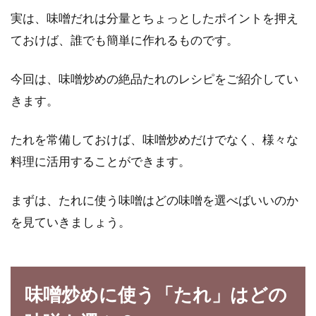
実は、味噌だれは分量とちょっとしたポイントを押え
ておけば、誰でも簡単に作れるものです。
食がすすむ！味噌と卵の簡単料理！
6つの美味レシピをご紹介
今回は、味噌炒めの絶品たれのレシピをご紹介してい
きます。
食事作りで大変なのは、栄養のバランスを考え
ることです。同時に、家族みんなが美味しく食
べてくれ...
たれを常備しておけば、味噌炒めだけでなく、様々な
料理に活用することができます。
美味しくて健康に良いと評判のオー
まずは、たれに使う味噌はどの味噌を選べばいいのか
ガニックティーとは？
を見ていきましょう。
健康志向の現代人に、オーガニックティーが人
気になっています。余分なものを含まないオー
味噌炒めに使う「たれ」はどの
ガニック...