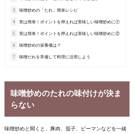
3
味噌炒めの「たれ」簡単レシピ
美味しいあの食べ物の1番カロリー
4
実は簡単！ポイントを押えれば美味しい味噌炒めに①
の高い種類はどれなの？
5
実は簡単！ポイントを押えれば美味しい味噌炒めに②
いつの時期にも美味しい人気の食べ物が、ケー
6
味噌炒めの栄養価は？
キ、ラーメン、スパゲティ、ハンバーガー、お
7
味噌だれを常備して料理に活用しよう
寿司、お酒で...
冬が旬のどんこ鍋とは？味噌を使っ
味噌炒めのたれの味付けが決ま
たどんこレシピをご紹介！
らない
どんこ鍋は食べたことありますか？しいたけの
傘が7分開きにならないうちに採取したものの
こと...
味噌炒めと聞くと、豚肉、茄子、ピーマンなどを一緒