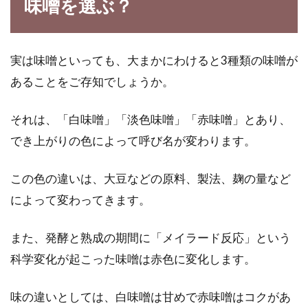
味噌を選ぶ？
栄養の宝庫！アボカド1玉のカロリ
ーは？どんな栄養がある？
実は味噌といっても、大まかにわけると3種類の味噌が
あることをご存知でしょうか。
「森のバター」とも言われるアボカドは、健康
と美容に良いとされ、特に女性を中心に人気を
それは、「白味噌」「淡色味噌」「赤味噌」とあり、
集めている果...
でき上がりの色によって呼び名が変わります。
この色の違いは、大豆などの原料、製法、麹の量など
バナナが輸入される時は緑色？！熟
によって変わってきます。
し具合で味も栄養も変わる
また、発酵と熟成の期間に「メイラード反応」という
そのまま食べても美味しいバナナ。店頭に並ん
科学変化が起こった味噌は赤色に変化します。
でいるバナナは、どれも黄色のバナナですよ
ね。で...
味の違いとしては、白味噌は甘めで赤味噌はコクがあ