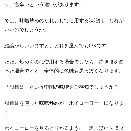
り、塩辛いという違いがあります。
ショートニングの特徴を再確認！代
では、味噌炒めのたれとして使用する味噌は、どれが
用できるのはバターだけ？
いいのでしょうか。
お菓子作りやパン作りが趣味の人にはなじみの
結論からいいますと、どれを選んでもOKです。
ある「ショートニング」。実際、どんなものな
のか、同じ...
ただ、炒めものに使用する場合でしたら、赤味噌を使
った場合ですと、全体的に色味も黒っぽくなります。
オクラを栽培しよう！夏バテの人に
「甜麺醤」という中国の味噌をご存知でしょうか？
相性抜群の和風レシピは？
甜麺醤を使った味噌炒めが「ホイコーロー」になりま
この夏は、家庭菜園をしてみたいな…でも、ど
す。
の野菜がいいんだろう？なんて思っている人は
いません...
ホイコーローを見ると分かるように、黒っぽい味噌ダ