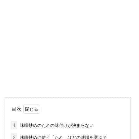
ししとうの味噌炒めに挑戦！加える
具材もかえてみよう
ツヤがあり、彩りも良くなる緑色が魅力的なし
しとうを使う手料理といったら何が思い浮かび
ますか？...
味噌を使って鍋や炒め物に！うどん
のレシピをご紹介
目次
もちもちとした歯ごたえのうどんは日本人に馴
染みの深いものでしょう。ひと口にうどんとい
1
味噌炒めのたれの味付けが決まらない
っても、...
2
味噌炒めに使う「たれ」はどの味噌を選ぶ？