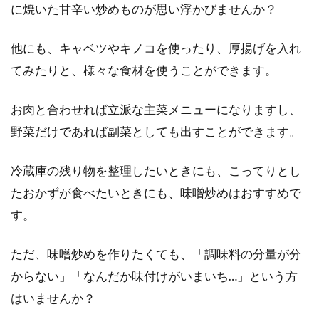
に焼いた甘辛い炒めものが思い浮かびませんか？
お菓子作りに欠かせない小麦粉・砂
他にも、キャベツやキノコを使ったり、厚揚げを入れ
糖・卵！栄養と役割とは？
てみたりと、様々な食材を使うことができます。
小麦粉・砂糖・卵はお菓子作りをするときには
お肉と合わせれば立派な主菜メニューになりますし、
無くてはならない材料ですよね！それぞれの材
野菜だけであれば副菜としても出すことができます。
料の栄養...
冷蔵庫の残り物を整理したいときにも、こってりとし
たおかずが食べたいときにも、味噌炒めはおすすめで
カロリーが気になるなら牛乳とヨー
す。
グルトどちらがおすすめ？
ただ、味噌炒めを作りたくても、「調味料の分量が分
カロリー制限中やダイエット中でも必要な栄養
からない」「なんだか味付けがいまいち…」という方
素はバランスよく摂取したいものです。特に、
骨を作る...
はいませんか？