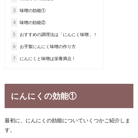
3
味噌の効能①
みんな大好きな鶏の唐揚げ！1個の
4
味噌の効能②
カロリーってどれくらい？
5
おすすめの調理法は「にんにく味噌」！
老若男女問わず、皆さん大好きな唐揚げ。お出
6
お手製にんにく味噌の作り方
かけに行っても、近所のコンビニへ行っても見
7
にんにくと味噌は栄養満点！
ない日は...
家庭菜園で作ったスイカの収穫時期
にんにくの効能①
の見分け方を知ろう
スイカは夏の風物詩ですね。とてもおいしいで
最初に、にんにくの効能についていくつかご紹介しま
すし、作るのがそんなに難しくないため、家庭
菜園にもお...
す。