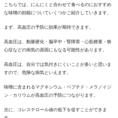
こちらでは、にんにくと合わせて食べるのにおすすめ
な味噌の効能についていくつかご紹介していきます。
アボカドは野菜と果物どっち？アボ
カドの栄養効果はすごい！
まず、高血圧の予防に効果が期待できます。
野菜や果物で見分けがつかないものって、あり
ますよね！中でも「アボカド」は野菜と果物ど
高血圧は、動脈硬化・脳卒中・腎障害・心筋梗塞・狭
ちら...
心症などの病気の原因にもなる可能性があります。
高血圧は、自分では気付きにくいことが多いと思いま
すので、危険な病気といえます。
味噌に含まれるマグネシウム・ペプチド・メラノイジ
ン・カリウムが高血圧の予防につながります。
次に、コレステロール値の低下を促すことができま
す。