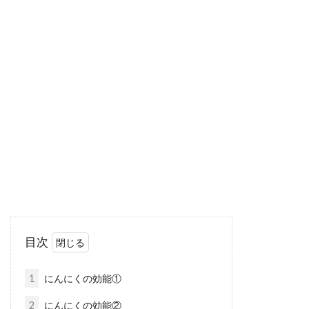
バナナが輸入される時は緑色？！熟
し具合で味も栄養も変わる
そのまま食べても美味しいバナナ。店頭に並ん
でいるバナナは、どれも黄色のバナナですよ
ね。で...
味噌漬けした肉の作り方！安い肉が
美味しい肉に変わるかも？
目次
味噌漬けした肉は風味も良く、柔らかいものが
多いですが、なぜなのでしょうか？安い肉は硬
1
にんにくの効能①
い事が...
2
にんにくの効能②