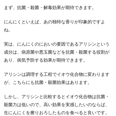
まず、抗菌・殺菌・解毒効果が期待できます。
全国の味噌煮込みうどんを作ってみ
にんにくといえば、あの独特な香りが印象的ですよ
よう！レシピをご紹介！
ね。
日本全国には、いろいろな郷土料理が存在しま
す。全国で食べられ、誰にでも愛されている料
実は、にんにくのにおいの要因であるアリシンという
理という...
成分は、病原菌や悪玉菌などを抗菌・殺菌する役割が
あり、病気予防する効果が期待できます。
たけのこと豚肉は相性抜群！味噌料
アリシンは調理する工程でイオウ化合物に変わります
理に灰汁抜き法もご紹介
が、こちらにも抗菌・殺菌効果はあります。
春が旬のものといえば、たけのこ料理を挙げる
しかし、アリシンと比較するとイオウ化合物は抗菌・
方もいるでしょう。今は季節を問わず食べられ
殺菌力は低いので、高い効果を実感したいのならば、
ますが、...
生にんにくを擦りおろしたものを食べると良いです。