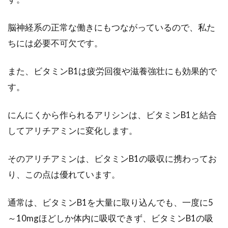
脳神経系の正常な働きにもつながっているので、私た
絶品！牛筋を使ったカレーや煮込み
ちには必要不可欠です。
料理のレシピのご紹介
皆さんは、牛筋って好きですか！？牛筋は、お
また、ビタミンB1は疲労回復や滋養強壮にも効果的で
でんの具によく使われていますよね。今回は、
す。
子供...
にんにくから作られるアリシンは、ビタミンB1と結合
してアリチアミンに変化します。
ナスを味噌チーズ味で食べるボリュ
ームレシピ
そのアリチアミンは、ビタミンB1の吸収に携わってお
り、この点は優れています。
ナスの食べ方には、あっさりした和風のものか
らコクとボリュームのある中華風や洋風のもの
通常は、ビタミンB1を大量に取り込んでも、一度に5
まで、いろい...
～10mgほどしか体内に吸収できず、ビタミンB1の吸