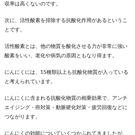
収率は高くないのです。
カロリーと脂肪の量がうまく絡む豚
次に、活性酸素を排除する抗酸化作用があるというこ
肉と部位の深い関係
とです。
肉の部位とカロリーは大きく関係します。多く
活性酸素とは、他の物質を酸化させる力が非常に強い
の人が、精肉コーナーや焼肉屋のメニューで、
酸素をいい、老化や病気の原因ともなり得ます。
豚の絵を...
にんにくには、15種類以上も抗酸化物質が入っている
と考えられています。
桃の種から発芽させて栽培したい！
発芽を成功させるコツは？
にんにくに含まれる抗酸化物質の相乗効果で、アンチ
エイジング・癌対策・動脈硬化対策・疲労回復などに
甘くてジューシーな実をつける桃は、夏が旬の
人気の果物ですよね。日本の桃は沢山の品種が
つながります。
あり、そ...
にんにくの効能についていくつかふれてきましたが、