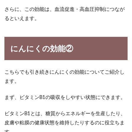
さらに、この効能は、血流促進・高血圧抑制につなが
お弁当にもおすすめ！果物の缶詰の
るといえます。
冷凍デザートの作り方
お弁当で、主食の楽しみのほかに、もうひとつ
にんにくの効能②
のお楽しみといえば、デザートですよね！デザ
ートには...
こちらでも引き続きにんにくの効能についてご紹介し
ます。
ラーメンのトッピングに！ボリュー
ムをプラス出来るもやし！
まず、ビタミンB1の吸収をしやすい状態にできます。
子供から大人まで好きな人が多いラーメン。お
ビタミンB1とは、糖質からエネルギーを生産したり、
店によって、スープを作るうえで欠かせないだ
しの材料が異...
皮膚や粘膜の健康状態を維持したりするのに役立ちま
す。