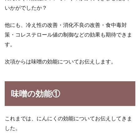
いかがでしたか？
皆が知りたい果物の「高い」ランキ
他にも、冷え性の改善・消化不良の改善・食中毒対
ングを発表します！
策・コレステロール値の制御などの効果も期待できま
果物は甘くてヘルシーで、健康にも良くて、毎
す。
日食べたいですね。しかし、毎日食べるには、
気になる...
次項からは味噌の効能についてお伝えします。
ジャガイモ、人参、玉ねぎのそれぞ
味噌の効能①
れの栄養＆レシピの紹介
ジャガイモは嫌いな人が少ないでしょう。ボテ
これまでは、にんにくの効能についてお伝えしてきま
トにしたら美味しいですものね。しかし人参や
玉ね...
した。