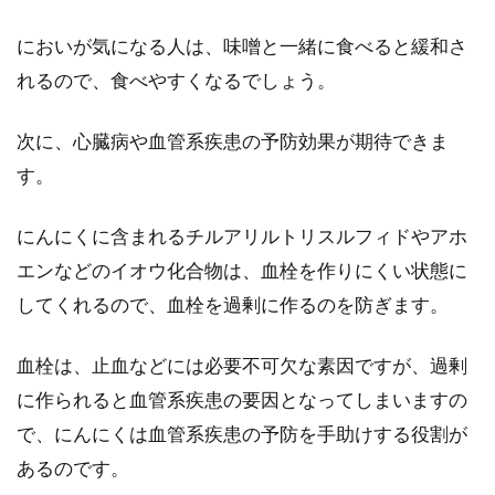
においが気になる人は、味噌と一緒に食べると緩和さ
小麦粉とバターで作ろう！絶品お菓
れるので、食べやすくなるでしょう。
子と楽しい料理のレシピ
次に、心臓病や血管系疾患の予防効果が期待できま
思えば小麦粉とバターでできるお菓子や料理は
す。
本当に数多くありますよね。おもてなし料理や
パーティー料...
にんにくに含まれるチルアリルトリスルフィドやアホ
エンなどのイオウ化合物は、血栓を作りにくい状態に
してくれるので、血栓を過剰に作るのを防ぎます。
カロリーオフでも美味しいレシピ！
6種の簡単お菓子をご紹介
血栓は、止血などには必要不可欠な素因ですが、過剰
に作られると血管系疾患の要因となってしまいますの
つるんとした喉ごしや、サクサク、ふわふわも
っちりな食感のお菓子って美味しいですよね。
で、にんにくは血管系疾患の予防を手助けする役割が
ダイエッ...
あるのです。