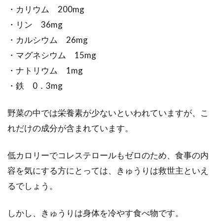
・カリウム 200mg
澄まし汁や味噌汁の具として使われるお麩です
・リン 36mg
が、実は高タンパクな食品だということをご存
・カルシウム 26mg
知ですか？...
・マグネシウム 15mg
・ナトリウム 1mg
・鉄 0．3mg
フランス産バターは美味しい！人気
でオススメなバターの紹介
野菜の中では栄養素が少ないといわれていますが、こ
れだけの成分が含まれています。
フランスは国土が広くて平地の割合も高く、気
候も農業に適している事などから、言わずと知
低カロリーでコレステロールもゼロのため、食事の内
れた農業国です。...
容を気にする方にとっては、きゅうりは救世主といえ
るでしょう。
女子がハマるアボカドチーズはカロ
しかし、きゅうりは身体を冷やす食べ物です。
リーが高いって本当なの？