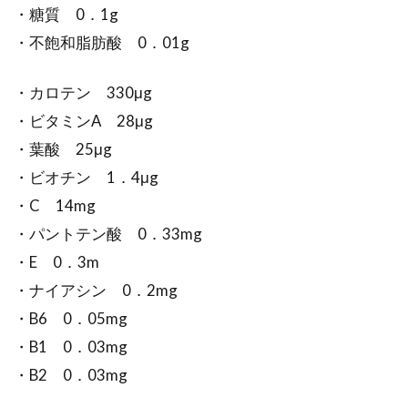
・糖質 0．1g
冬が終わり、春の気配がすると食べたくなるの
・不飽和脂肪酸 0．01g
が、うどやふきのとうなどの山菜料理です。普
段食べて...
・カロテン 330μg
・ビタミンA 28μg
・葉酸 25μg
野菜たっぷり！具だくさんのパスタ
・ビオチン 1．4μg
は600g食べても低カロリー
・C 14mg
・パントテン酸 0．33mg
パスタとは、イタリア語で、スパゲッティ、ペ
・E 0．3m
ンネ、ラザニアなどを含む日本語で言う「麺
類」を指します...
・ナイアシン 0．2mg
・B6 0．05mg
・B1 0．03mg
味噌汁の具だけじゃない！知ってお
・B2 0．03mg
きたい麩の秘密