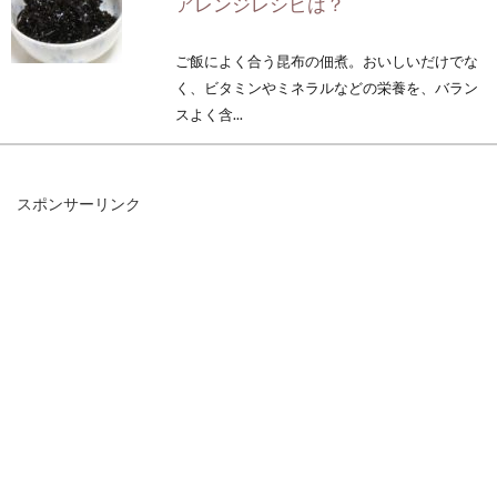
アレンジレシピは？
ご飯によく合う昆布の佃煮。おいしいだけでな
く、ビタミンやミネラルなどの栄養を、バラン
スよく含...
スポンサーリンク
栄養豊富でホッとする味！味噌マヨ
ネーズドレッシングレシピ
味噌とマヨネーズは、それぞれ完成された美味
しい調味料ですよね。きゅうりに味噌だけを付
けて食べ...
自家製シロップ作り！砂糖＋○でで