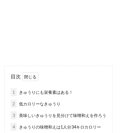
きるシロップの作り方
甘い飲み物は、心と体を癒してくれますね。暑
い季節には、冷たい飲み物に甘いシロップを入
れて飲み...
玉ねぎは長期保存可！自分で栽培、
収穫、保存してみよう！
目次
玉ねぎは様々な料理の具材になる便利な野菜で
す。血液をサラサラにすることで有名ですよ
1
きゅうりにも栄養素はある！
ね。...
2
低カロリーなきゅうり
3
美味しいきゅうりを見分けて味噌和えを作ろう
しっとりおいしいバナナパウンドケ
4
きゅうりの味噌和えは1人分34キロカロリー
ーキのカロリーは高いの？