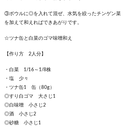
③ボウルに◎を入れて混ぜ、水気を絞ったチンゲン菜
を加えて和えればできあがりです。
☆ツナ缶と白菜のゴマ味噌和え
【作り方 2人分】
・白菜 1/16～1/8株
・塩 少々
・ツナ缶1 缶（80g）
◎すり白ゴマ 大さじ1
◎白味噌 小さじ2
◎酒 小さじ2
◎砂糖 小さじ1