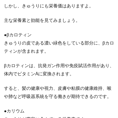
しかし、きゅうりにも栄養価はありますよ。
オーガニックが人気です。コーヒーもオーガニ
ックにこだわってみませんか？しかし、そもそ
主な栄養素と効能を見てみましょう。
もオ...
●βカロティン
きゅうりの皮である濃い緑色をしている部分に、βカロ
「うど」どうやって食べてる？味噌
ティンが含まれます。
とマヨネーズ、夢の共演！
βカロティンは、抗発ガン作用や免疫賦活作用があり、
スーパーや八百屋さんで山菜が出回り始める
体内でビタミンAに変換されます。
と、春を感じますよね。栽培されている山菜で
代表的なも...
すると、髪の健康や視力、皮膚や粘膜の健康維持、喉
や肺など呼吸器系統を守る働きが期待できるのです。
肉と大根を使った美味しいご飯！気
●カリウム
になるカロリーは？