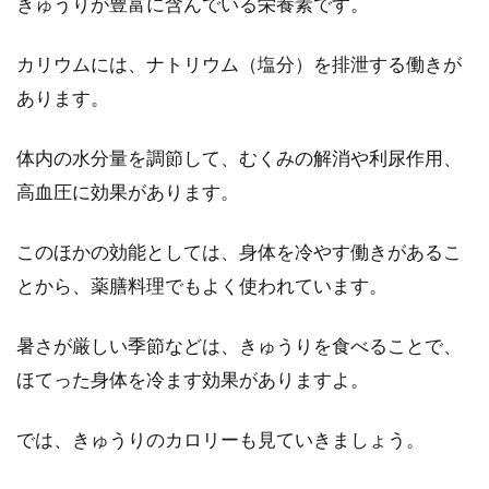
きゅうりが豊富に含んでいる栄養素です。
鶏肉、豚肉、牛肉とお肉にも沢山の種類があり
カリウムには、ナトリウム（塩分）を排泄する働きが
ますが、大根は味にクセがないので、どんな肉
あります。
とも相性が良い...
体内の水分量を調節して、むくみの解消や利尿作用、
高血圧に効果があります。
味噌は鍋料理も炒め物も相性抜群！
ピリ辛でスタミナ回復！
このほかの効能としては、身体を冷やす働きがあるこ
とから、薬膳料理でもよく使われています。
辛い料理はスタミナ料理としても人気がありま
す。夏バテのときも辛い料理で元気を出す人も
暑さが厳しい季節などは、きゅうりを食べることで、
いるでし...
ほてった身体を冷ます効果がありますよ。
では、きゅうりのカロリーも見ていきましょう。
トラウトサーモンと鮭は違う魚だっ
た？！その違いとは？