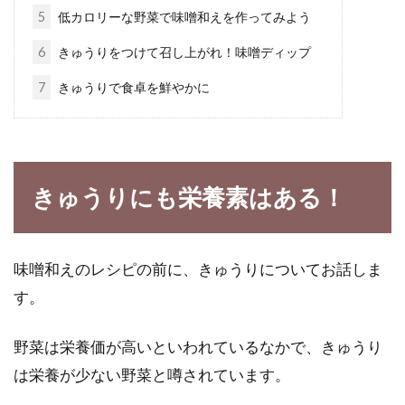
5
低カロリーな野菜で味噌和えを作ってみよう
バナナがたっぷり入ったパウンドケーキは、お
6
きゅうりをつけて召し上がれ！味噌ディップ
やつやティータイムに食べ出したら止まらない
7
きゅうりで食卓を鮮やかに
おいしさです...
今話題のオーガニック食品！安いも
きゅうりにも栄養素はある！
のもあるの？
食の安全が見直される中、テレビや雑誌でよく
味噌和えのレシピの前に、きゅうりについてお話しま
話題になっているのが、オーガニック食品で
す。みなさん...
す。
野菜は栄養価が高いといわれているなかで、きゅうり
は栄養が少ない野菜と噂されています。
オーガニックコーヒーのおすすめ
は？人気の豆とお店は？