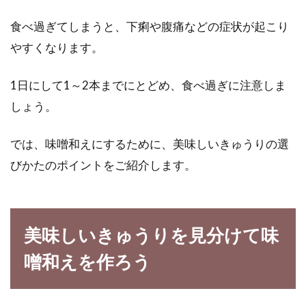
食べ過ぎてしまうと、下痢や腹痛などの症状が起こり
女子に人気の食材であるアボカドに、トロトロ
のチーズがかかったアボカドチーズは何ともい
やすくなります。
えないおいし...
1日にして1～2本までにとどめ、食べ過ぎに注意しま
しょう。
カロリーが気になる！豚肉100gのカ
では、味噌和えにするために、美味しいきゅうりの選
ロリーとそのほかの栄養
びかたのポイントをご紹介します。
肉類の中でも脂っこいイメージの豚肉ですが、
カロリーが本当に高いのか、どこの部位のカロ
リーが高いの...
美味しいきゅうりを見分けて味
噌和えを作ろう
家庭菜園でジャガイモを収穫しよ
う！上手に育てるコツは！？