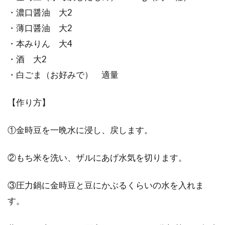
・濃口醤油 大2
ガーデニングや家庭菜園などで、ご自宅で土い
・薄口醤油 大2
じりを楽しむ人も増えてきましたね。まず野菜
・本みりん 大4
や花を育...
・酒 大2
・白ごま（お好みで） 適量
【作り方】
①金時豆を一晩水に浸し、戻します。
②もち米を洗い、ザルにあげ水気を切ります。
③圧力鍋に金時豆と豆にかぶるくらいの水を入れま
す。