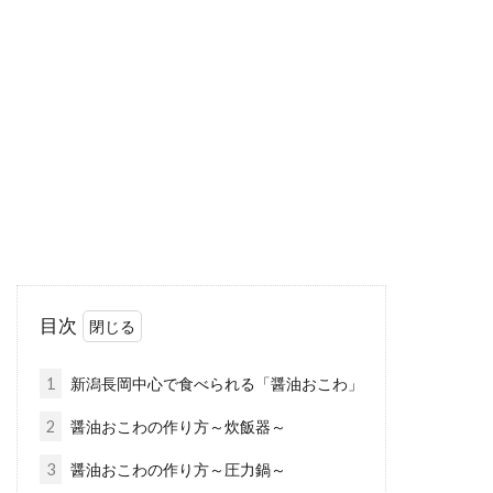
ふきのとうで作る「ばっけ味噌」が
美味しい！保存のコツとは
山菜がスーパーに出回り始めると「春」を感じ
ますね。春を告げる山菜として人気が高いのが
ふきのと...
醤油は冷蔵庫での保存が基本、ドア
裏がスッキリする収納も。
目次
かつては台所のコンロ下に置いていた醤油は、
今では冷蔵庫保存が定番です。なぜ、そしてい
1
新潟長岡中心で食べられる「醤油おこわ」
つか...
2
醤油おこわの作り方～炊飯器～
3
醤油おこわの作り方～圧力鍋～