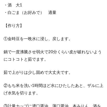
・酒 大1
乾燥は電子レンジで簡単に
・白ごま（お好みで） 適量
野菜をたくさん食べたいけれど、野菜はすぐに
【作り方】
悪くなってしまいますし、下処理も面倒ですよ
ね。忙しい...
①金時豆を一晩水に浸し、戻します。
鍋で一度沸騰させ弱火で20分くらい皮が破れないよう
2018年にトランス脂肪酸の規制が始
にコトコトと茹でます。
まるアメリカの取り組み
茹で上がりは少し固めで大丈夫です。
トランス脂肪酸は、身体に悪い、心臓病のリス
クを高めるという理由で、世界各国で規制され
ています。...
②もち米を洗い1時間ほど水にひたしたあと、ザルに上
げ水気を切ります。
③計量カップに濃口醤油、薄口醤油、本みりん、酒を
スーパーで買う野菜がいちばん値段