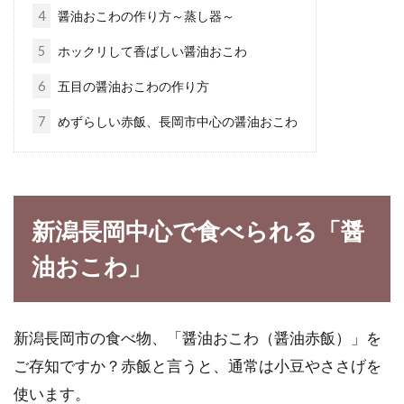
畑への石灰のまき方を詳しく解説！
4
醤油おこわの作り方～蒸し器～
量は？タイミングは？
5
ホックリして香ばしい醤油おこわ
日本の畑は酸性雨によって、ほとんどの土が酸
6
五目の醤油おこわの作り方
性化しているってご存知でしょうか。もちろ
7
めずらしい赤飯、長岡市中心の醤油おこわ
ん、酸性の...
パン作りに挑戦！発酵の見極め方
新潟長岡中心で食べられる「醤
や、基本のやり方の流れ
油おこわ」
パンは、パン屋で買うものだと思っていません
か？自宅で焼けるようになれば、焼きたてのパ
ンを好きな...
新潟長岡市の食べ物、「醤油おこわ（醤油赤飯）」を
ご存知ですか？赤飯と言うと、通常は小豆やささげを
使います。