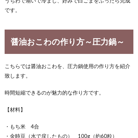
うちわで扇いで冷まし、好みで白ごまをふったら完成
カロリーと弁当のカロリー
です。
一般的に、成人女性の1日に必要なのは1400～
1800kcalです。お昼はヘルシーに、そして...
醤油おこわの作り方～圧力鍋～
どうしてアメリカのfdaはトランス
こちらでは醤油おこわを、圧力鍋使用の作り方を紹介
脂肪酸を禁止にしたの？
致します。
2018年6月より、アメリカではトランス脂肪酸
時間短縮できるのが魅力的な作り方です。
の食品への添加を原則全面禁止にしました。こ
れは...
【材料】
・もち米 4合
エコな野菜作りをしよう！肥料に米
・金時豆（水で戻したもの） 100g（約60粒）
ぬかを使ってみませんか