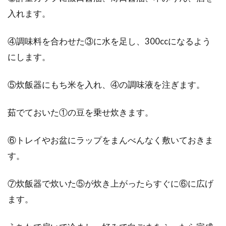
入れます。
が安いのか考える
④調味料を合わせた③に水を足し、300ccになるよう
野菜は、毎日の食事に欠かせないものですね。
皆さんは、野菜をどうやって買っていますか？
にします。
スー...
⑤炊飯器にもち米を入れ、④の調味液を注ぎます。
「味噌豚丼」は秩父の名物！お土産
茹でておいた①の豆を乗せ炊きます。
を使ったレシピもご紹介！
⑥トレイやお盆にラップをまんべんなく敷いておきま
突然ですが、皆さんは「味噌豚丼」をご存知で
す。
しょうか？秩父の名物として有名で、味噌で味
を付けた...
⑦炊飯器で炊いた⑤が炊き上がったらすぐに⑥に広げ
ます。
1食の目安は500kcal！お昼ごはんの