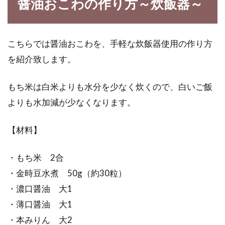
コーヒーに入れるミルクは本物の牛
醤油おこわの作り方～炊飯器～
乳なのですか？
あなたはコーヒーをどうやって飲みますか？ブ
こちらでは醤油おこわを、手軽な炊飯器使用の作り方
ラック派、ミルク派、砂糖派、ミルク・砂糖派
を紹介致します。
と、人そ...
もち米は白米よりも水分を少なく炊くので、白いご飯
よりも水加減が少なくなります。
甘酒の米麹にはスゴイ効果が！その
人気の理由とは？
【材料】
甘酒が体に良いことは知られていますね。しか
・もち米 2合
も、米麹甘酒はダイエット効果もスゴイという
・金時豆水煮 50g（約30粒）
ことをご...
・濃口醤油 大1
・薄口醤油 大1
・本みりん 大2
栄養満点！干し野菜作りのススメ。