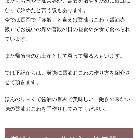
またもち米や醤油業界が、需要を増やすために最近に
着色料はどのような表示方法で食品
なって始めたと言う説もあります。
に記載されているの！？
今では長岡で「赤飯」と言えば醤油おこわ（醤油赤
食品を見て、「これすごく綺麗な色をしている
飯）でお祝いの席や普段の日の昼食や夕食で食べられ
な」と思うことはありませんか？それはもしか
ています。
する...
また帰省時のお土産として買って帰る人もいます。
オーガニックお菓子が食べたい！レ
では下記からは、実際に醤油おこわの作り方を紹介さ
シピや買えるお店をご紹介
せて頂きます。
アレルギー体質の方も少なくないこの頃、食の
ほんのり甘くて醤油の旨みで美味しい、飽きの来ない
安全に関心のある方も多いのではないでしょう
味の醤油おこわを手作りしてみてください。
か。ご家...