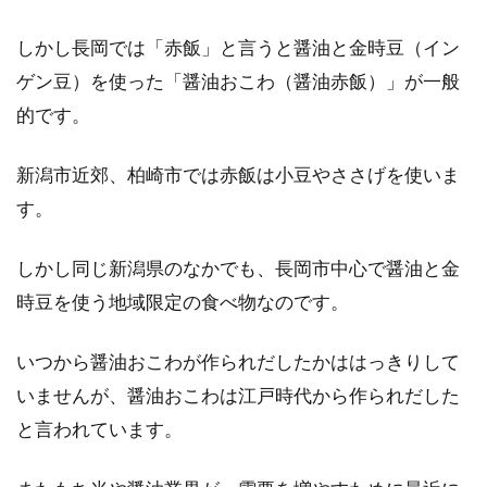
外国で栽培されているお米とオスス
メのお米料理の作り方！
しかし長岡では「赤飯」と言うと醤油と金時豆（イン
ゲン豆）を使った「醤油おこわ（醤油赤飯）」が一般
日本の主食の米は、日本以外の外国でも栽培さ
的です。
れています。そこで世界の米と日本で食べられ
ている米...
新潟市近郊、柏崎市では赤飯は小豆やささげを使いま
す。
世界の料理を作ってブログやSNSで
しかし同じ新潟県のなかでも、長岡市中心で醤油と金
披露しちゃおう！
時豆を使う地域限定の食べ物なのです。
日本のみならず、世界を見てみても素晴らしい
いつから醤油おこわが作られだしたかははっきりして
料理が存在しています。できることなら、各国
すべての料理...
いませんが、醤油おこわは江戸時代から作られだした
と言われています。