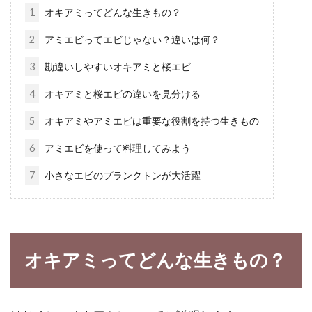
味になり、栄養が高くなるのをご存知ですか？
1
オキアミってどんな生きもの？
ぎゅ...
2
アミエビってエビじゃない？違いは何？
3
勘違いしやすいオキアミと桜エビ
味噌炒めの献立に鶏肉を使ってみた
4
オキアミと桜エビの違いを見分ける
らこんな効果がありました
5
オキアミやアミエビは重要な役割を持つ生きもの
味噌は発酵することで、原料の大豆にはない、
6
アミエビを使って料理してみよう
アミノ酸やビタミン類がたくさん生成されま
7
小さなエビのプランクトンが大活躍
す。ア...
白菜とキャベツは低カロリー？ダイ
オキアミってどんな生きもの？
エットに良いかを検証。
スーパーなどでもよく目にする白菜とキャベ