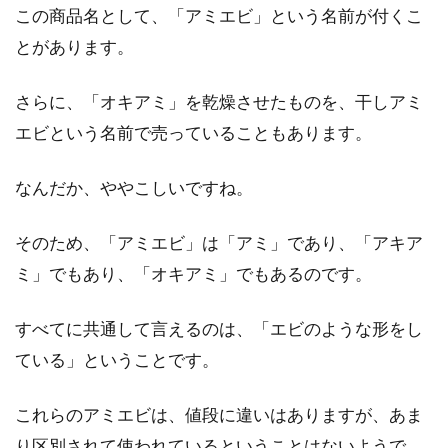
この商品名として、「アミエビ」という名前が付くこ
という方もい...
とがあります。
さらに、「オキアミ」を乾燥させたものを、干しアミ
意外にもカロリーが高い！気をつけ
エビという名前で売っていることもあります。
たほうがいいフルーツは？
なんだか、ややこしいですね。
フルーツはヘルシーで、体にいい食べもので
す。だからこそ、ダイエット中に積極的に摂ろ
そのため、「アミエビ」は「アミ」であり、「アキア
うと思います...
ミ」でもあり、「オキアミ」でもあるのです。
すべてに共通して言えるのは、「エビのような形をし
豚と味噌の相性は抜群！！栄養やお
ている」ということです。
すすめの料理をご紹介！
これらのアミエビは、値段に違いはありますが、あま
大豆から作られる味噌は和食にもよく合います
ね。また、普段の料理にも使う機会の多い豚肉
り区別されて使われているということはないようで