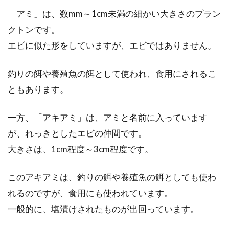
飯のおと...
「アミ」は、数mm～1cm未満の細かい大きさのプラン
クトンです。
エビに似た形をしていますが、エビではありません。
ドライトマトにはどんな栄養があ
釣りの餌や養殖魚の餌として使われ、食用にされるこ
る？カロリーはどれぐらい？
ともあります。
ドライトマトといえば、美容・健康・ダイエッ
トに効果があるとして人気の食材です。生のト
一方、「アキアミ」は、アミと名前に入っています
マトを乾燥...
が、れっきとしたエビの仲間です。
大きさは、1cm程度～3cm程度です。
電子レンジで朝食レシピ！アレンジ
このアキアミは、釣りの餌や養殖魚の餌としても使わ
トーストで優雅な時間に
れるのですが、食用にも使われています。
一般的に、塩漬けされたものが出回っています。
朝食はご飯派、パン派と分かれるかとは思いま
すが、パン派という方でトーストをよく食べる