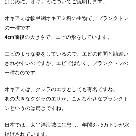
はじめに、オキアミについてご説明します。
ツ。なんとなく、葉野菜は低カロリーなイメー
ジですが、...
オキアミは軟甲綱オキアミ科の生物で、プランクトン
の一種です。
4cm前後の大きさで、エビの形をしています。
おいしく作ろう！生姜と味噌をつか
ったアレンジおにぎり
エビのような姿をしているので、エビの仲間と勘違い
おにぎりに生姜と味噌。白米を圧倒しそうな具
されやすいのですが、エビではなく、プランクトンの
材ですが、量やその他調味料を加えれば、まろ
一種なのです。
やかでお...
オキアミは、クジラのエサとしても有名ですね。
あの大きなクジラのエサが、こんな小さなプランクト
味噌漬けの作り方が知りたい！あん
ンというのは驚きですね。
な食材も絶品料理に？！
日本では、太平洋海域に生息し、年間3～5万トンが水
みなさんは、味噌漬けの食材を食べたことがあ
揚げされています。