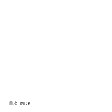
は料理に使うと、旨みやコクがアップします。
微生...
どんぐりを発芽させるには根を乾燥
させない！美味しい食べ方
どんぐりが多く描写されていた、印象的な映画
は「となりのトトロ」ではないでしょうか。映
画の中で...
味噌鍋のレシピをご紹介！牡蠣を入
れて栄養価アップ
目次
牡蠣は、寒い産卵前の時期になるとミルキーな