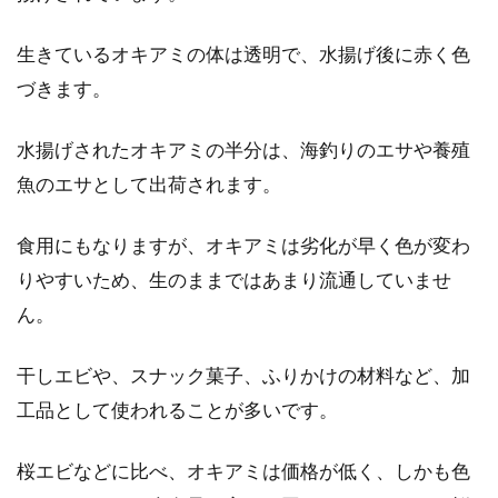
りますか？市販のものは食べたことがあるとい
う方は多...
生きているオキアミの体は透明で、水揚げ後に赤く色
づきます。
鍋を使わずに電子レンジのみでおい
水揚げされたオキアミの半分は、海釣りのエサや養殖
しく作る！うどんのレシピ
魚のエサとして出荷されます。
近年、電子レンジのみで調理を完結するレシピ
食用にもなりますが、オキアミは劣化が早く色が変わ
が人気です。しかし、コンロ調理のように煮詰
りやすいため、生のままではあまり流通していませ
めたり、...
ん。
干しエビや、スナック菓子、ふりかけの材料など、加
じゃがいもと玉ねぎを大量に保存し
工品として使われることが多いです。
ておく方法を伝授します
桜エビなどに比べ、オキアミは価格が低く、しかも色
じゃがいもと玉ねぎは、常備野菜の筆頭ですよ