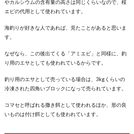
ね。常に野菜庫に入っている野菜だと思いま
やカルシウムの含有量の高さは同じくらいなので、桜
す。し...
エビの代用として使われています。
海釣りが好きな人であれば、見たことがあると思いま
オーガニックハーブティーがおすす
す。
め！ハーブの効果とは
なぜなら、この後出てくる「アミエビ」と同様に、釣
最近、注目を集めているオーガニックハーブテ
り用のエサとしても使われているからです。
ィーは、体に優しくて誰にでもおすすめできま
す。今回...
釣り用のエサとして売っている場合は、3kgくらいの
冷凍された四角いブロックになって売られています。
味噌煮込みうどんの作り方いろい
コマセと呼ばれる撒き餌として使われるほか、形の良
ろ 簡単レシピやアレンジも
いものは付け餌としても使われています。
味噌煮込みうどんと聞いて名古屋を思い浮かべ
る方も多いでしょう。確かに、名古屋の味噌煮