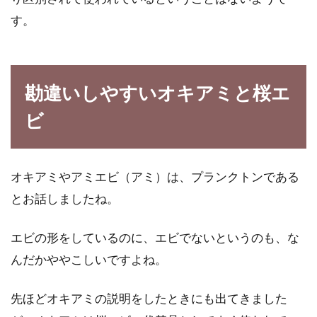
にも味噌...
す。
初めてのトマト栽培でカビが土に生
勘違いしやすいオキアミと桜エ
えていたらどうする？
ビ
プランターでトマトを育てていたら、土にカビ
が生えた、そんな経験をしたことはありません
か？すで...
オキアミやアミエビ（アミ）は、プランクトンである
とお話しましたね。
エビの形をしているのに、エビでないというのも、な
んだかややこしいですよね。
先ほどオキアミの説明をしたときにも出てきました