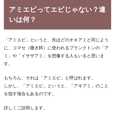
込みうど...
アミエビってエビじゃない？違
いは何？
味噌汁に入れる長ネギで健康維持！
味の違いや切り方にも注目！
「アミエビ」というと、先ほどのオキアミと同じよう
に、コマセ（撒き餌）に使われるプランクトンの「ア
毎朝食べているご家庭も多い味噌汁。味噌汁に
ミ」や「イサザアミ」を想像する人もいると思いま
入れる具の中で代表的なものといえば、長ネギ
す。
があります...
もちろん、それは「アミエビ」と呼ばれます。
しかし、「アミエビ」というと、「アキアミ」のこと
豚肉の味噌焼きは驚きのカロリー控
を指す場合もあるのです。
えめなダイエット料理
詳しくご説明します。
豚肉の味噌焼きは美味しくて、それだけでご飯
がいくらでも食べられます。濃い味付けは、ご