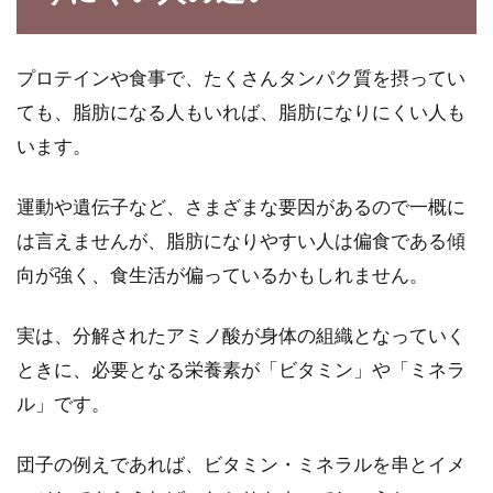
カロリーは低い？高い？ナッツダイ
プロテインや食事で、たくさんタンパク質を摂ってい
エットの全貌明らかに！
ても、脂肪になる人もいれば、脂肪になりにくい人も
います。
ダイエットとしてナッツが使われることがあり
ます。いわゆるナッツダイエットと呼ばれるも
運動や遺伝子など、さまざまな要因があるので一概に
のですね...
は言えませんが、脂肪になりやすい人は偏食である傾
向が強く、食生活が偏っているかもしれません。
体重が気になる人も大丈夫！カロリ
実は、分解されたアミノ酸が身体の組織となっていく
ーオフなクッキーレシピ
ときに、必要となる栄養素が「ビタミン」や「ミネラ
ル」です。
普段口にしているクッキーはバターたっぷり、
小麦粉もしっかり入っていて、なかなかカロリ
ー控えめとは...
団子の例えであれば、ビタミン・ミネラルを串とイメ