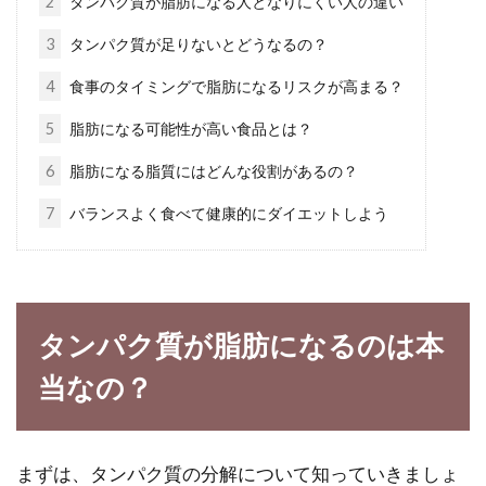
2
タンパク質が脂肪になる人となりにくい人の違い
3
タンパク質が足りないとどうなるの？
ウォーキングのカロリー消費はどの
4
食事のタイミングで脂肪になるリスクが高まる？
くらい？メリットとコツ
5
脂肪になる可能性が高い食品とは？
ウォーキングにはダイエット効果や健康維持効
6
脂肪になる脂質にはどんな役割があるの？
果があります。ダイエット効果といっても、ウ
7
バランスよく食べて健康的にダイエットしよう
ォーキン...
玄米と白米の違いは？玄米がダイエ
タンパク質が脂肪になるのは本
ットに向いている理由とは
当なの？
日本人の主食と言えば白米ですよね！ほとんど
の方が白米を食べていると思いますが、健康に
気を遣って...
まずは、タンパク質の分解について知っていきましょ