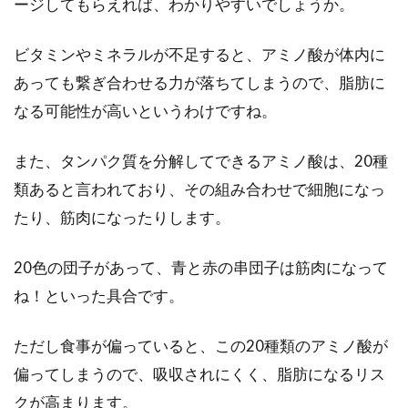
ージしてもらえれば、わかりやすいでしょうか。
ビタミンやミネラルが不足すると、アミノ酸が体内に
カロリーだけではわからない！りん
あっても繋ぎ合わせる力が落ちてしまうので、脂肪に
ごやバナナでダイエット
なる可能性が高いというわけですね。
ダイエット法の一つとしてりんごダイエット、
バナナダイエットといったものがあります。り
また、タンパク質を分解してできるアミノ酸は、20種
んごダイ...
類あると言われており、その組み合わせで細胞になっ
たり、筋肉になったりします。
ダイエットで健康改善！コンプレッ
20色の団子があって、青と赤の串団子は筋肉になって
クスから解き放たれよう！
ね！といった具合です。
ご自身で何かを感じ、ダイエットを決意するこ
ただし食事が偏っていると、この20種類のアミノ酸が
とが多いですが、きっかけはどのようなときで
偏ってしまうので、吸収されにくく、脂肪になるリス
しょうか。...
クが高まります。