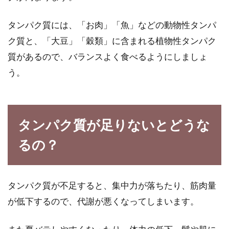
タンパク質には、「お肉」「魚」などの動物性タンパ
米ぬかで健康的ダイエット。米ぬか
ク質と、「大豆」「穀類」に含まれる植物性タンパク
ケーキを食べて痩せよう！
質があるので、バランスよく食べるようにしましょ
う。
女性にとってとてもメリットをもつ米ぬか。そ
の中でも米ぬかケーキダイエットはかなりテレ
ビの影響もあ...
タンパク質が足りないとどうな
るの？
カロリー制限中の人必見！ダイエッ
トに効く肉と米の食べ方
タンパク質が不足すると、集中力が落ちたり、筋肉量
カロリーが気になる方にとっては、何がダイエ
ットに効果的なのか気になるものですよね。食
が低下するので、代謝が悪くなってしまいます。
生活を野...