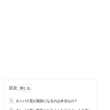
カロリーコントロールするために、
女性は40代からが大事！
40代になってから体重が落ちにくくなったと感
じたことはありませんか？昔なら前の晩に食事
を抜け...
1日1500キロカロリーの休日ダイエ
ットメニューの作り方
目次
「1日1500キロカロリーの休日ダイエット」を
ご存知ですか？これは、体組成計に乗った時や
1
タンパク質が脂肪になるのは本当なの？
健康...