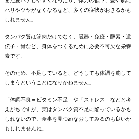
また夏バテしやすくなったり、体力の低下、髪や肌に
ハリやツヤがなくなるなど、多くの症状がおきるかも
身長160cm、体重の平均は何Kg？男
しれません。
女別に解説。理想と違う。
タンパク質は筋肉だけでなく、臓器・免疫・酵素・遺
体重は、健康やスタイルを維持するために、重
伝子・骨など、身体をつくるために必要不可欠な栄養
要なバロメーターとなります。それでは身長
素です。
160cmの...
そのため、不足していると、どうしても体調を崩して
しまうということになりかねません。
米ぬかダイエットの効果がすご
い！？その効果と口コミは？
「体調不良＝ビタミン不足」や「ストレス」などと考
えがちですが、実はタンパク質不足に陥っているかも
玄米を精米する上で、取れる米ぬかですが、実
しれないので、食事を見つめなおしてみるのも良いか
はこの米ぬかにはダイエット効果があるのをご
存知でしょうか？...
もしれませんね。