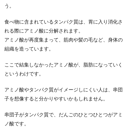
う。
意外と知らないまぐろの栄養！お刺
食べ物に含まれているタンパク質は、胃に入り消化さ
身や丼もののカロリーは？
れる際にアミノ酸に分解されます。
アミノ酸が再度集まって、筋肉や髪の毛など、身体の
まぐろは、日本人の好きな魚のひとつです。お
組織を造っています。
刺身や丼もので食べると、本当に美味しいです
よね。...
ここで結集しなかったアミノ酸が、脂肪になっていく
というわけです。
食事改善でダイエットすれば運動は
アミノ酸やタンパク質がイメージしにくい人は、串団
不要？それは大きな間違い
子を想像すると分かりやすいかもしれません。
ダイエットの方法の一つで、食事改善、つまり
串団子がタンパク質で、だんごのひとつひとつがアミ
より良い食事方法でダイエットができるとの話
があります。...
ノ酸です。