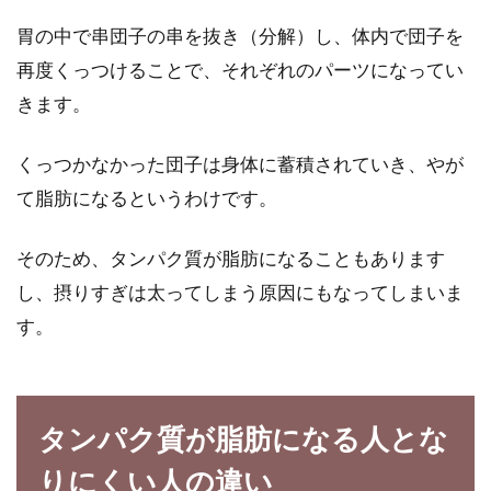
胃の中で串団子の串を抜き（分解）し、体内で団子を
再度くっつけることで、それぞれのパーツになってい
意外にカロリーの高い食材・メニュ
きます。
ーとは？食べ過ぎにご注意
くっつかなかった団子は身体に蓄積されていき、やが
今回は、意外とカロリーの高い食材や、カロリ
ーが高くなってしまう調理法について調べてみ
て脂肪になるというわけです。
ました。一...
そのため、タンパク質が脂肪になることもあります
し、摂りすぎは太ってしまう原因にもなってしまいま
ダイエットではカロリーの高いメニ
す。
ューに特に気をつけよう！
自分の体重を減らすために、または生活習慣病
タンパク質が脂肪になる人とな
の予防のためにダイエットを考えている方も多
いでしょう。...
りにくい人の違い