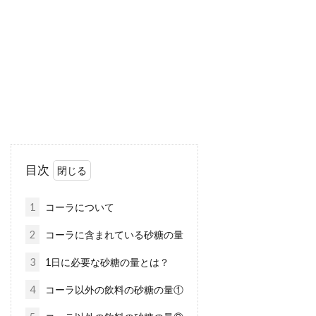
日本人にとってお味噌汁は欠かせないものです
よね。味噌を使って料理することは沢山ありま
すが、そ...
栄養満点の干し野菜を作ろう！乾燥
ネットで簡単に作れます！
目次
野菜の食べ方はいろいろありますが、まず干し
野菜が頭に浮かぶ人は少ないと思います。干し
1
コーラについて
野菜は、...
2
コーラに含まれている砂糖の量
3
1日に必要な砂糖の量とは？
沖縄の味噌汁はもはやおかず並み！
4
コーラ以外の飲料の砂糖の量①
簡単美味な作り方もご紹介