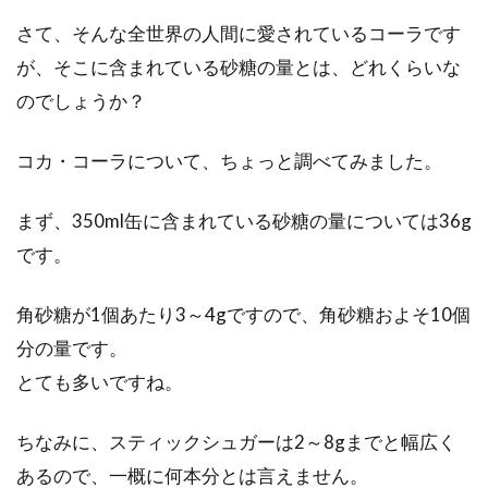
さて、そんな全世界の人間に愛されているコーラです
突然ですが、皆さんは「味噌豚丼」をご存知で
しょうか？秩父の名物として有名で、味噌で味
が、そこに含まれている砂糖の量とは、どれくらいな
を付けた...
のでしょうか？
コカ・コーラについて、ちょっと調べてみました。
ホワイトチョコで決まり！バレンタ
インのおすすめレシピは？
まず、350ml缶に含まれている砂糖の量については36g
です。
恋する女の子が、相手に想いを伝えるきっかけ
になるバレンタインデー。甘いチョコレートに
角砂糖が1個あたり3～4gですので、角砂糖およそ10個
想いを込...
分の量です。
とても多いですね。
会社などでのマナーの良いコーヒー
ちなみに、スティックシュガーは2～8gまでと幅広く
＆ケーキの出し方とは！？
あるので、一概に何本分とは言えません。