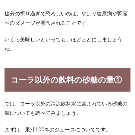
”魔の2歳児”なんて言葉がありますが、1歳半の
糖分の摂り過ぎで恐ろしいのは、やはり糖尿病や腎臓
うちの子、もう十分イヤイヤ期なのでは？と思
ったことあ...
へのダメージが懸念されることです。
いくら美味しいといっても、ほどほどにしましょう
ね。
コーラ以外の飲料の砂糖の量①
では、コーラ以外の清涼飲料水に含まれている砂糖の
量についても調べてみましょう。
まずは、果汁100％のジュースについてです。