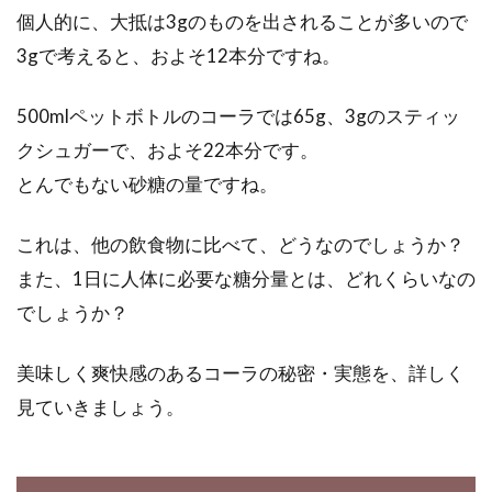
個人的に、大抵は3gのものを出されることが多いので
自宅への来客時、喫茶店や会社で、コーヒーや
3gで考えると、およそ12本分ですね。
ケーキを飲食する機会は、意外と多いですよ
ね。自宅や...
500mlペットボトルのコーラでは65g、3gのスティッ
クシュガーで、およそ22本分です。
家庭菜園に挑戦！土づくりや肥料に
とんでもない砂糖の量ですね。
選ぶ石灰について知ろう
これは、他の飲食物に比べて、どうなのでしょうか？
野菜の価格が高騰して、食費がかかるのが大変
また、1日に人体に必要な糖分量とは、どれくらいなの
と憂いている方におすすめなのが、家庭菜園で
でしょうか？
す。初めて...
美味しく爽快感のあるコーラの秘密・実態を、詳しく
見ていきましょう。
味噌汁を自動で作る機械がある？全
自動味噌汁サーバーとは？