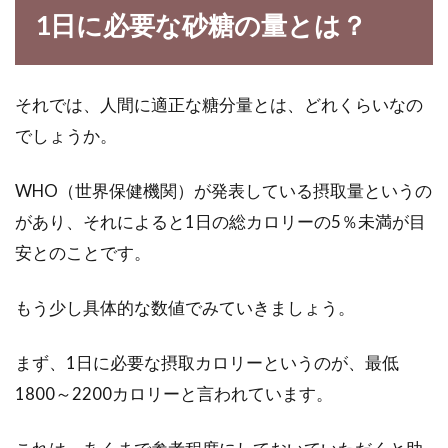
1日に必要な砂糖の量とは？
日本人に受け継がれてきた家庭の味、味噌汁。
実は味噌汁を機械が自動で作ってくれる、「み
そ汁サー...
それでは、人間に適正な糖分量とは、どれくらいなの
でしょうか。
日本の農業が直面している問題点と
WHO（世界保健機関）が発表している摂取量というの
は？どんな解決策がある？
があり、それによると1日の総カロリーの5％未満が目
今、日本の農業が危機にあると聞きますが、ど
安とのことです。
んな問題があるのでしょうか。今回は、日本の
農業が抱...
もう少し具体的な数値でみていきましょう。
まず、1日に必要な摂取カロリーというのが、最低
電子レンジ料理でこんなにもできる
1800～2200カロリーと言われています。
節約の数々をご紹介します