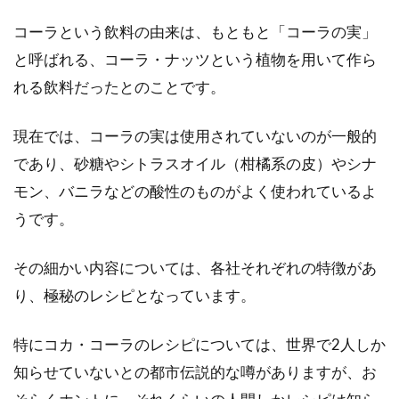
小学生のお子様がいるご家庭は、毎年自由研究
コーラという飲料の由来は、もともと「コーラの実」
のテーマに悩まされているという方も多いです
と呼ばれる、コーラ・ナッツという植物を用いて作ら
よね。そ...
れる飲料だったとのことです。
現在では、コーラの実は使用されていないのが一般的
外国人から人気の日本食！評価が高
であり、砂糖やシトラスオイル（柑橘系の皮）やシナ
い日本食ランキング発表！
モン、バニラなどの酸性のものがよく使われているよ
うです。
日本食は、世界中で人気の料理ですよね！そん
な日本の食事「和食」について、お話したいと
その細かい内容については、各社それぞれの特徴があ
思います...
り、極秘のレシピとなっています。
特にコカ・コーラのレシピについては、世界で2人しか
ふだん何気なく食べているお米の1
知らせていないとの都市伝説的な噂がありますが、お
合は何人前なの？