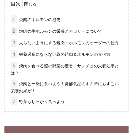
目次
ダイエットをしている人が食事で一番制限して
いるのが、糖質と脂肪ではないでしょうか？た
1
焼肉のホルモンの歴史
だやみく...
2
焼肉の牛ホルモンの栄養とカロリーについて
3
太らないようにする焼肉・ホルモンのオーダーの仕方
カロリーだけではわからない！りん
4
栄養過多にならない為の焼肉＆ホルモンの食べ方
ごやバナナでダイエット
5
焼肉を食べる際の野菜の定番！サンチュの栄養効果と
は？
ダイエット法の一つとしてりんごダイエット、
バナナダイエットといったものがあります。り
6
焼肉と一緒に食べよう！発酵食品のキムチにもすごい
んごダイ...
栄養効果が！
7
野菜もしっかり食べよう
食生活改善でダイエット！脂肪を減
らしていくにはこれはNG？