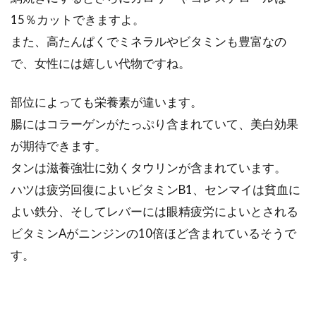
社会人になって、一人暮らしを始めた方も沢山
15％カットできますよ。
いますよね。そんな皆さんは、きちんとバラン
また、高たんぱくでミネラルやビタミンも豊富なの
スのとれた...
で、女性には嬉しい代物ですね。
部位によっても栄養素が違います。
カロリーオフなら食べてみたい！ヘ
腸にはコラーゲンがたっぷり含まれていて、美白効果
ルシーなケーキレシピ特集
が期待できます。
タンは滋養強壮に効くタウリンが含まれています。
ダイエット中だからといって、何も甘いものを
ハツは疲労回復によいビタミンB1、センマイは貧血に
食べることができないなんて、さみしいですよ
ね。...
よい鉄分、そしてレバーには眼精疲労によいとされる
ビタミンAがニンジンの10倍ほど含まれているそうで
す。
30代女性の成功するダイエット！適
正カロリーと運動法は？