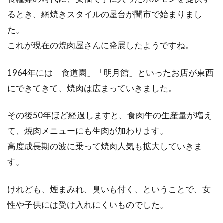
るとき、網焼きスタイルの屋台が闇市で始まりまし
油っこいものやお肉を食べるときにはウーロン
茶を飲めば良い、というのはご存知でしょう
た。
か。ウーロ...
これが現在の焼肉屋さんに発展したようですね。
1964年には「食道園」「明月館」といったお店が東西
絶品カレー！美味しくカロリーオフ
にできてきて、焼肉は広まっていきました。
するには市販ルーに頼るな
その後50年ほど経過しますと、食肉牛の生産量が増え
みなさん、カレーは好きですか？毎日でも食べ
て、焼肉メニューにも生肉が加わります。
たいほど、カレーって美味しいですよね。しか
高度成長期の波に乗って焼肉人気も拡大していきま
し、...
す。
けれども、煙まみれ、臭いも付く、ということで、女
朝食抜きで体のデトックスをしよう
性や子供には受け入れにくいものでした。
＆朝食抜きダイエット方法