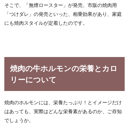
そこで、「無煙ロースター」が発売、市販の焼肉用
あなたは、朝食を食べていますか？食べていま
「つけダレ」の発売といった、相乗効果があり、家庭
せんか？体に良いのか、悪いのか迷いつつも、
幼い頃か...
にも焼肉スタイルが定着したのです。
体に優しいダイエット！味噌汁と牛
乳のカロリー・レシピ
焼肉の牛ホルモンの栄養とカロ
ダイエットや筋トレをしていると、食材やおか
リーについて
ずのカロリーに敏感になりますよね。美しく、
あるいはた...
焼肉のホルモンには、栄養たっぷり！とイメージだけ
はあっても、実際はどんな栄養素があるのか、ご存知
食べる断食！？七号食ダイエット！
でしょうか。
リバウンドしない方法は？