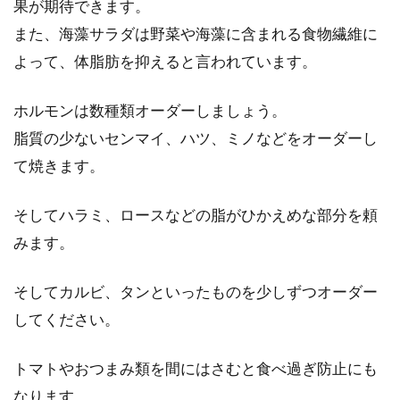
果が期待できます。
何かとイベントの多い年末年始は、食事や飲酒
また、海藻サラダは野菜や海藻に含まれる食物繊維に
の機会が増え、気づかぬうちにカロリーオーバ
ーしがちです...
よって、体脂肪を抑えると言われています。
ホルモンは数種類オーダーしましょう。
脂質の少ないセンマイ、ハツ、ミノなどをオーダーし
ダイエット中の女性へ。体重を減ら
て焼きます。
したければ玄米を食べよ！
そしてハラミ、ロースなどの脂がひかえめな部分を頼
痩せたいと思っている女性はいらっしゃいます
か？人生で一度はダイエット経験があるという
みます。
方は多いの...
そしてカルビ、タンといったものを少しずつオーダー
してください。
トマトやおつまみ類を間にはさむと食べ過ぎ防止にも
なります。