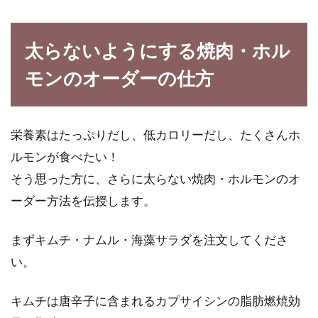
近年、巷でもヘルシー志向が高まっており、ダ
イエットを意識している女性は以前よりも増え
太らないようにする焼肉・ホル
ています。...
モンのオーダーの仕方
ウォーキングを楽しもう！カロリー
栄養素はたっぷりだし、低カロリーだし、たくさんホ
計算を歩数から行うには？
ルモンが食べたい！
ウォーキングを運動として定期的に行っていら
そう思った方に、さらに太らない焼肉・ホルモンのオ
っしゃるかたも、少なくないかもしれません
ーダー方法を伝授します。
ね。モチベー...
まずキムチ・ナムル・海藻サラダを注文してくださ
い。
適正な摂取カロリーは1日にどれく
らい？太る原因と対策！
キムチは唐辛子に含まれるカプサイシンの脂肪燃焼効