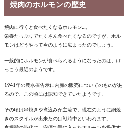
焼肉のホルモンの歴史
食生活改善で余分な脂肪を減らして、健康的に
痩せたいですね。ところが、世の中にはこれは
いかがな...
焼肉に行くと食べたくなるホルモン…。
栄養たっぷりでたくさん食べたくなるのですが、ホル
モンはどうやって今のように広まったのでしょう。
甘酒は米麹で作られたものを選んで
ダイエットしよう！
一般的にホルモンが食べられるようになったのは、け
っこう最近のようです。
甘酒といえば、行事で飲むくらいで、普段は好
んで飲まないという人は多いのではないでしょ
1941年の農水省告示に内臓の販売についてのものがあ
うか。米...
るので、この頃には認知できていたようです。
その頃は串焼きや煮込みが主流で、現在のように網焼
ウーロン茶で食事で摂り過ぎた油を
きのスタイルが出来たのは戦時中といわれます。
分解させて排出させよう
食糧難の時代に、安価で手に入ったホルモンを提供す